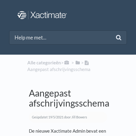
Alle categorieën
​>​
​ > ​
​>​
Aangepast afschrijvingsschema
Aangepast
afschrijvingsschema
Geüpdatet
19/5/2021
door Jill Bowers
De nieuwe Xactimate Admin bevat een