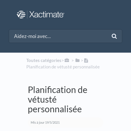
Toutes catégories
​>​
​ > ​
​>​
Planification de vétusté personnalisée
Planification de
vétusté
personnalisée
Mis à jour
19/5/2021