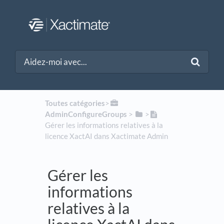
Toutes catégories
​>​
AdminConfigureGroups
​ > ​
​>​
Gérer les informations relatives à la
licence XactAI dans Xactimate Admin
Gérer les
informations
relatives à la