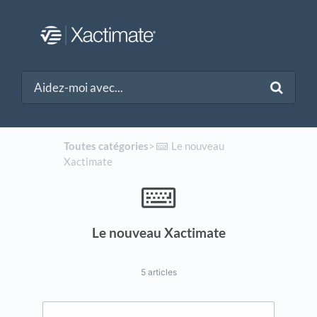
Toutes catégories
​>​
​Le nouveau
Xactimate
Le nouveau Xactimate
5 articles