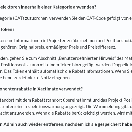
 Selektoren innerhalb einer Kategorie anwenden?
gorie (CAT) zuzuordnen, verwenden Sie den CAT-Code gefolgt von ei
 Token?
n, um Informationen in Projekten zu übernehmen und Positionsnotiz
gehören: Originalpreis, ermäßigter Preis und Preisdifferenz.
n, gehen Sie zum Abschnitt „Benutzerdefinierter Hinweis“ des Mater
 Positionsnotiz kann mit einem Token hinzugefügt werden. Doppelklick
n. Das Token enthält automatisch die Rabattinformationen. Wenn 
die benutzerdefinierte Notiz eingeben.
nentenrabatte in Xactimate verwendet?
tandort mit dem Rabattstandort übereinstimmt und das Projekt Pos
istenten eine Inspektionswarnung angezeigt. Die Warnmeldung gibt 
cht anzuwenden. Wenn die Rabatte berücksichtigt werden, wird mit 
in Admin auch wieder entfernen, nachdem ich sie gespeichert hab