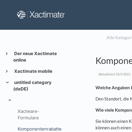
Alle Kategor
Der neue Xactimate
Kompone
online
Xactimate mobile
Aktualisiert
25/5/2021
untitled category
Welche Angaben be
(deDE)
Den Standort, die 
Wie viele Kompon
Xactware-
Formulare
Sie können einen K
können auch einen 
Komponentenrabatte