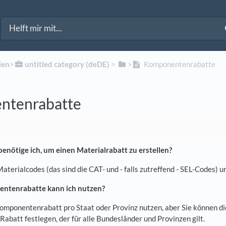
ien
​>​
​untitled category (deDE)
​ > ​
​>​
Komponentenrabatte
ntenrabatte
nötige ich, um einen Materialrabatt zu erstellen?
Materialcodes (das sind die CAT- und - falls zutreffend - SEL-Codes) 
entenrabatte kann ich nutzen?
omponentenrabatt pro Staat oder Provinz nutzen, aber Sie können di
Rabatt festlegen, der für alle Bundesländer und Provinzen gilt.